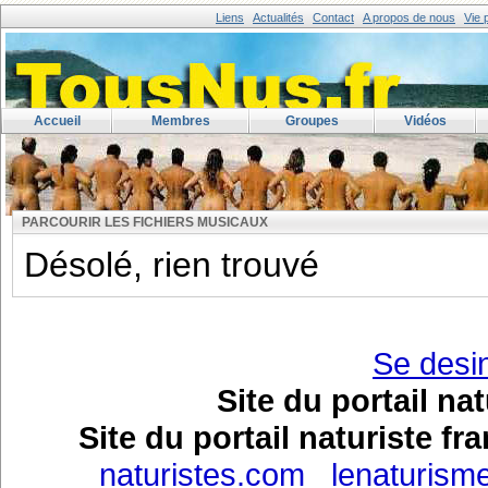
Liens
Actualités
Contact
A propos de nous
Vie 
Accueil
Membres
Groupes
Vidéos
Parcourir les fichiers musicaux
PARCOURIR LES FICHIERS MUSICAUX
Désolé, rien trouvé
Se desin
Site du portail n
Site du portail naturiste f
naturistes.com
lenaturism