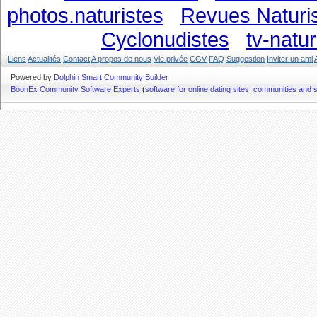
photos.naturistes
Revues Naturis
Cyclonudistes
tv-natur
Liens
Actualités
Contact
A propos de nous
Vie privée
CGV
FAQ
Suggestion
Inviter un ami
Powered by
Dolphin Smart Community Builder
BoonEx Community Software Experts
(
software for online dating sites, communities and 