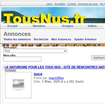
Liens
Actualités
Contact
A propos de nous
Vie 
Accueil
Membres
Groupes
Vidéos
Annonces
filtre: Rencontres -> homme cherch
Toutes les annonces
Recherche
Mes Annonces
Ajouter Annonce
Votre pays:
Mots clés:
LE NATURISME POUR LES TOUS NUS - SITE DE RENCONTRES NA
HOMME
suce
Poste par:
mach34fun
Date:
1 Mars, 2026 (il y a 161 Jours)