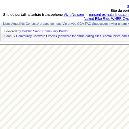
S
Site du por
Site du portail naturiste francophone
VivreNu.com
:
rencontres-naturistes.co
Naked Bike Ride WNBR Cycl
Liens
Actualités
Contact
A propos de nous
Vie privée
CGV
FAQ
Suggestion
Inviter un ami
Powered by
Dolphin Smart Community Builder
BoonEx Community Software Experts
(
software for online dating sites, communities and 